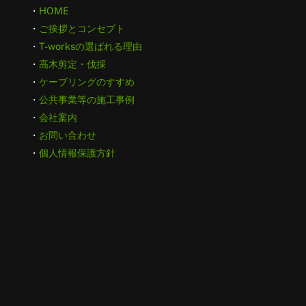
・
HOME
・
ご挨拶とコンセプト
・
T-worksの選ばれる理由
・
高木剪定・伐採
・
ケーブリングのすすめ
・
公共事業等の施工事例
・
会社案内
・
お問い合わせ
・
個人情報保護方針