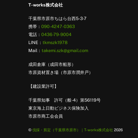
T-works株式会社
千葉県市原市ちはら台西5-3-7
携帯：
090-4247-0363
電話：
0436-79-9004
LINE：
tkmszk1978
Mail：
takemi.szk@gmail.com
成田倉庫（成田市船形）
市原資材置き場（市原市潤井戸）
【建設業許可】
千葉県知事 許可（般-4）第56119号
東京海上日動ビジネス保険加入
市原市商工会会員
©
伐採・剪定（千葉県市原市）｜T-works株式会社
2026