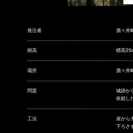
発注者
酒々井
樹高
標高2
場所
酒々井
問題
城跡か
依頼し
工法
崖から
下ろさ