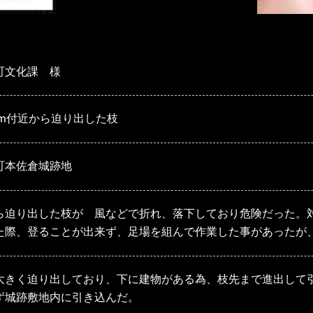
町文化課 様
5m付近から迫り出した枝
町本佐倉城跡地
ら迫り出した枝が 風などで折れ、落下しており危険だった。
た際、登ることが出来ず、足場を組んで作業した事があったが
大きく迫り出しており、下に建物がある為、枝先まで進出して
ず城跡敷地内に引き込んだ。