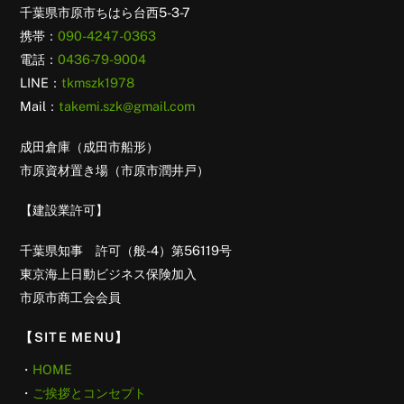
千葉県市原市ちはら台西5-3-7
携帯：
090-4247-0363
電話：
0436-79-9004
LINE：
tkmszk1978
Mail：
takemi.szk@gmail.com
成田倉庫（成田市船形）
市原資材置き場（市原市潤井戸）
【建設業許可】
千葉県知事 許可（般-4）第56119号
東京海上日動ビジネス保険加入
市原市商工会会員
【SITE MENU】
・
HOME
・
ご挨拶とコンセプト