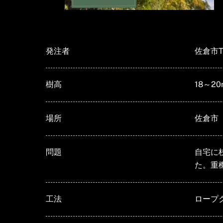
発注者
佐倉市T
樹高
18～20
場所
佐倉市
問題
自宅に
た。重
工法
ロープ